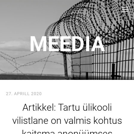
MEEDIA
27. APRILL 2020
Artikkel: Tartu ülikooli
vilistlane on valmis kohtus
kaitsma anonüümses