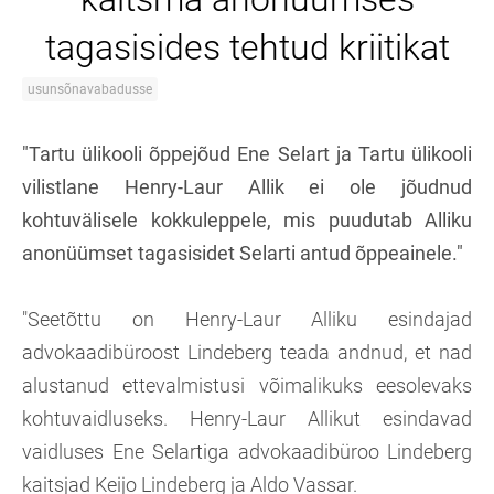
tagasisides tehtud kriitikat
usunsõnavabadusse
"Tartu ülikooli õppejõud Ene Selart ja Tartu ülikooli
vilistlane Henry-Laur Allik ei ole jõudnud
kohtuvälisele kokkuleppele, mis puudutab Alliku
anonüümset tagasisidet Selarti antud õppeainele."
"
Seetõttu on Henry-Laur Alliku esindajad
advokaadibüroost Lindeberg teada andnud, et nad
alustanud ettevalmistusi võimalikuks eesolevaks
kohtuvaidluseks. Henry-Laur Allikut esindavad
vaidluses Ene Selartiga advokaadibüroo Lindeberg
kaitsjad Keijo Lindeberg ja Aldo Vassar.