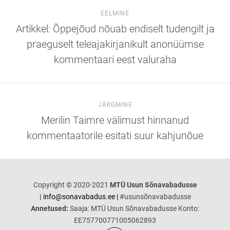
EELMINE
Artikkel: Õppejõud nõuab endiselt tudengilt ja
praeguselt teleajakirjanikult anonüümse
kommentaari eest valuraha
JÄRGMINE
Merilin Taimre välimust hinnanud
kommentaatorile esitati suur kahjunõue
Copyright © 2020-2021
MTÜ Usun Sõnavabadusse
|
info@sonavabadus.ee |
#usunsõnavabadusse
Annetused:
Saaja: MTÜ Usun Sõnavabadusse Konto:
EE757700771005062893