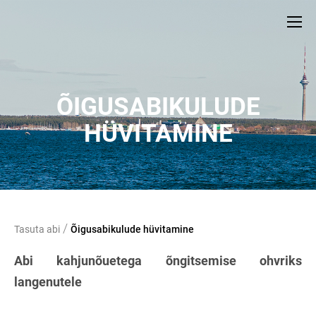
ÕIGUSABIKULUDE
HÜVITAMINE
/
Tasuta abi
Õigusabikulude hüvitamine
Abi kahjunõuetega õngitsemise ohvriks
langenutele