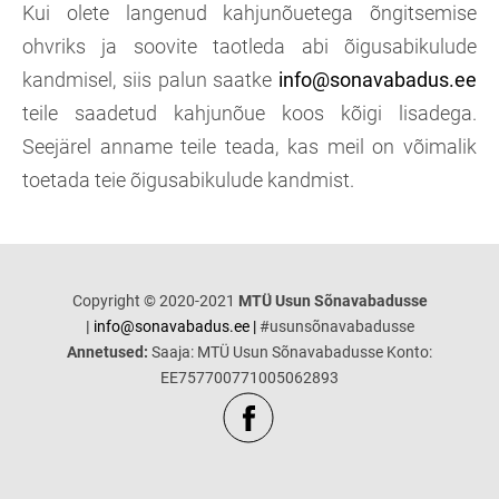
Kui olete langenud kahjunõuetega õngitsemise
ohvriks ja soovite taotleda abi õigusabikulude
kandmisel, siis palun saatke
info@sonavabadus.ee
teile saadetud kahjunõue koos kõigi lisadega.
Seejärel anname teile teada, kas meil on võimalik
toetada teie õigusabikulude kandmist.
Copyright © 2020-2021
MTÜ Usun Sõnavabadusse
|
info@sonavabadus.ee |
#usunsõnavabadusse
Annetused:
Saaja: MTÜ Usun Sõnavabadusse Konto:
EE757700771005062893