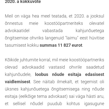
2020. a kokkuvõte
Meil on väga hea meel teatada, et 2020. a jooksul
õnnestus meie koostööpartneriteks olevatel
advokaatidel vabastada kahjunõuetega
õngitsemise ohvriks langenuid "laimu" eest hüvitise
tasumisest kokku
summas 11 827 eurot
.
Kõikide juhtumite korral, mil meie koostööpartneriks
olevad advokaadid vastasid ohvrile saadetud
kahjunõudele,
loobus nõude esitaja edasisest
vaidlemisest
. See näitab ilmekalt, et tegemist oli
üksnes kahjunõuetega õngitsemisega ning nõude
esitaja (eelkõige tema advokaat) sai väga hästi aru,
et sellisel nõudel puudub kohtus igasugune