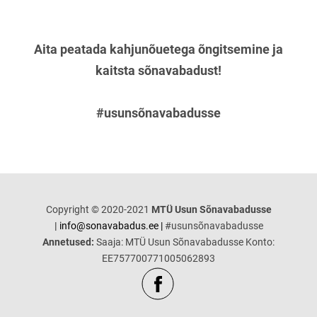
Aita peatada kahjunõuetega õngitsemine ja
kaitsta sõnavabadust!
#usunsõnavabadusse
Copyright © 2020-2021
MTÜ Usun Sõnavabadusse
|
info@sonavabadus.ee |
#usunsõnavabadusse
Annetused:
Saaja: MTÜ Usun Sõnavabadusse Konto:
EE757700771005062893