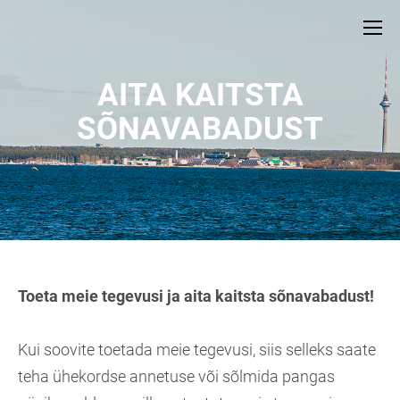
AITA KAITSTA
SÕNAVABADUST
Toeta meie tegevusi ja aita kaitsta sõnavabadust!
Kui soovite toetada meie tegevusi, siis selleks saate
teha ühekordse annetuse või sõlmida pangas