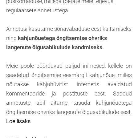
püsikorralduse, millega toetate meie tegevusi
regulaarsete annetustega.
Annetusi kasutame sõnavabaduse eest kaitsmiseks
ning
kahjunõuetega õngitsemise ohvriks
langenute õigusabikulude kandmiseks.
Meie poole pöörduvad paljud inimesed, kellele on
saadetud õngitsemise eesmärgil kahjunõue, milles
nõutakse kahjuhüvitist internetis avaldatud
kommentaaride ja postituste eest. Saadud
annetuste abil aitame tasuda kahjunõuetega
õngitsemise ohvriks langenute õigusabikulude eest.
Loe lisaks
.