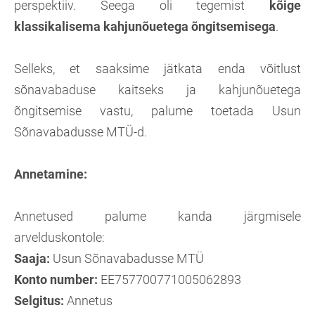
perspektiiv. Seega oli tegemist
kõige
klassikalisema kahjunõuetega õngitsemisega
.
Selleks, et saaksime jätkata enda võitlust
sõnavabaduse kaitseks ja kahjunõuetega
õngitsemise vastu, palume toetada Usun
Sõnavabadusse MTÜ-d.
Annetamine:
Annetused palume kanda järgmisele
arvelduskontole:
Saaja:
Usun Sõnavabadusse MTÜ
Konto number:
EE757700771005062893
Selgitus:
Annetus