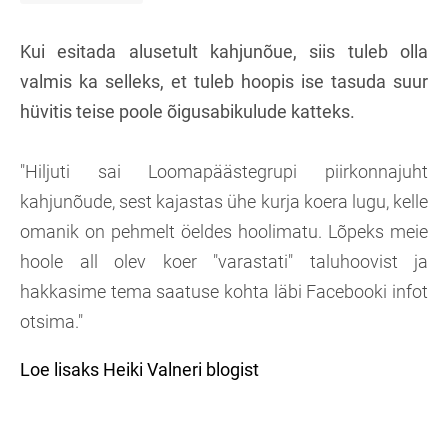
Kui esitada alusetult kahjunõue, siis tuleb olla
valmis ka selleks, et tuleb hoopis ise tasuda suur
hüvitis teise poole õigusabikulude katteks.
"Hiljuti sai Loomapäästegrupi piirkonnajuht
kahjunõude, sest kajastas ühe kurja koera lugu, kelle
omanik on pehmelt öeldes hoolimatu. Lõpeks meie
hoole all olev koer "varastati" taluhoovist ja
hakkasime tema saatuse kohta läbi Facebooki infot
otsima."
Loe lisaks Heiki Valneri blogist