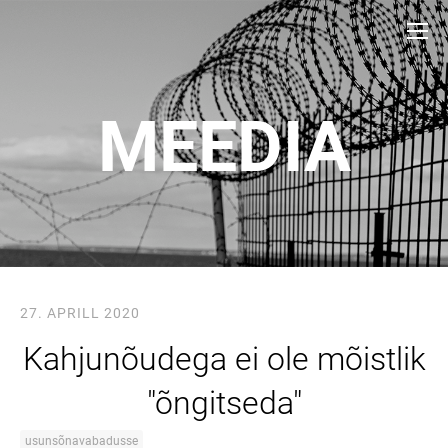
MEEDIA
27. APRILL 2020
Kahjunõudega ei ole mõistlik
"õngitseda"
usunsõnavabadusse