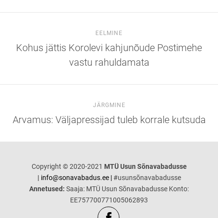
EELMINE
Kohus jättis Korolevi kahjunõude Postimehe
vastu rahuldamata
JÄRGMINE
Arvamus: Väljapressijad tuleb korrale kutsuda
Copyright © 2020-2021
MTÜ Usun Sõnavabadusse
|
info@sonavabadus.ee |
#usunsõnavabadusse
Annetused:
Saaja: MTÜ Usun Sõnavabadusse Konto:
EE757700771005062893