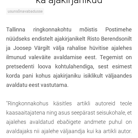
usunsõnavabadusse
Tallinna ringkonnakohtu mõistis Postimehe
nüüdseks endistelt ajakirjanikelt Risto Berendsonilt
ja Joosep Värgilt välja rahalise hüvitise ajalehes
ilmunud valeväite avaldamise eest. Tegemist on
pretsedenti loova kohtulahendiga, sest esimest
korda pani kohus ajakirjaniku isiklikult väljaandes
avaldatu eest vastutama.
"Ringkonnakohus käsitles artikli autoreid teole
kaasaaitajatena ning asus seepärast seisukohale, et
ajalehes avaldatud ebaõigete andmete puhul on
avaldajaks nii ajalehe väljaandja kui ka artikli autor.