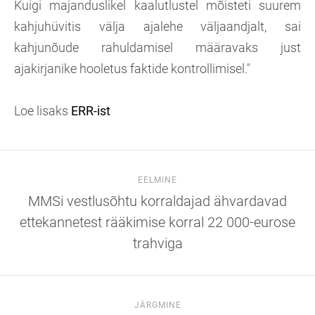
Kuigi majanduslikel kaalutlustel mõisteti suurem
kahjuhüvitis välja ajalehe väljaandjalt, sai
kahjunõude rahuldamisel määravaks just
ajakirjanike hooletus faktide kontrollimisel."
Loe lisaks
ERR-ist
EELMINE
MMSi vestlusõhtu korraldajad ähvardavad
ettekannetest rääkimise korral 22 000-eurose
trahviga
JÄRGMINE