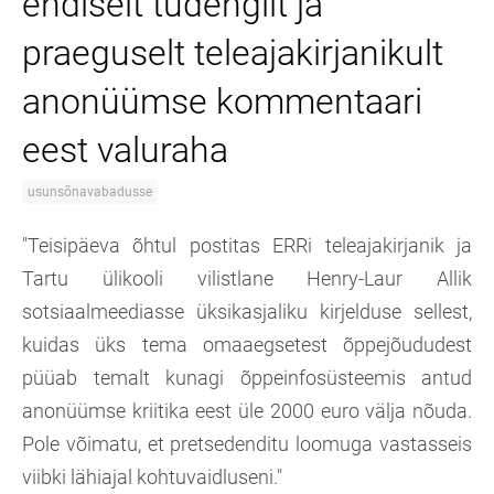
endiselt tudengilt ja
praeguselt teleajakirjanikult
anonüümse kommentaari
eest valuraha
usunsõnavabadusse
"Teisipäeva õhtul postitas ERRi teleajakirjanik ja
Tartu ülikooli vilistlane Henry-Laur Allik
sotsiaalmeediasse üksikasjaliku kirjelduse sellest,
kuidas üks tema omaaegsetest õppejõududest
püüab temalt kunagi õppeinfosüsteemis antud
anonüümse kriitika eest üle 2000 euro välja nõuda.
Pole võimatu, et pretsedenditu loomuga vastasseis
viibki lähiajal kohtuvaidluseni."