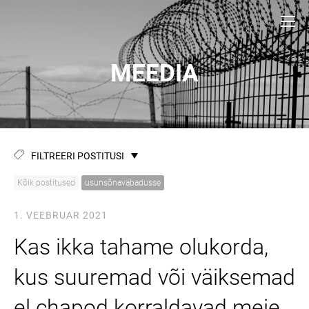
MEEDIA
FILTREERI POSTITUSI
Kõik postitused
usunsõnavabadusse
1. VEEBRUAR 2021
Kas ikka tahame olukorda,
kus suuremad või väiksemad
el chapod korraldavad meie