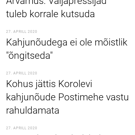
Arvamus: Väljapressijad
tuleb korrale kutsuda
27. APRILL 2020
Kahjunõudega ei ole mõistlik
"õngitseda"
27. APRILL 2020
Kohus jättis Korolevi
kahjunõude Postimehe vastu
rahuldamata
27. APRILL 2020