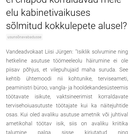
elu kabinetivaikuses
sõlmitud kokkulepete alusel?
usunsõnavabadusse
Vandeadvokaat Liisi Jürgen: "Isiklik solvumine ning
hetkeline asutuse töömeeleolu häirumine ei ole
piisav põhjus, et vilepuhujaid maha suruda. See
kehtib ühtemoodi nii kohtunike, terviseameti,
peaministri büroo, vangla- ja hooldekandesüsteemis
töötavate isikute, vaktsineerimist korraldavate
tervisehoiuasutuste töötajate kui ka näitejuhtide
osas. Kui oled avaliku asutuse ametnik või juhtival
ametikohal töötav isik, siis on avaliku kriitika
talumine palga sisse kirjutatud ning