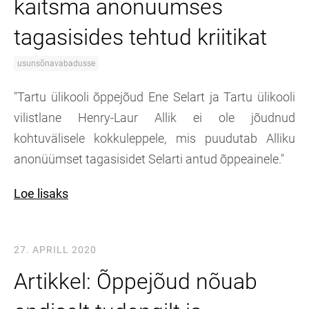
kaitsma anonüümses
tagasisides tehtud kriitikat
usunsõnavabadusse
"Tartu ülikooli õppejõud Ene Selart ja Tartu ülikooli
vilistlane Henry-Laur Allik ei ole jõudnud
kohtuvälisele kokkuleppele, mis puudutab Alliku
anonüümset tagasisidet Selarti antud õppeainele."
Loe lisaks
27. APRILL 2020
Artikkel: Õppejõud nõuab