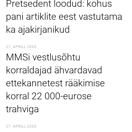
Pretsedent loodud: kohus
pani artiklite eest vastutama
ka ajakirjanikud
27. APRILL 2020
MMSi vestlusõhtu
korraldajad ähvardavad
ettekannetest rääkimise
korral 22 000-eurose
trahviga
27. APRILL 2020