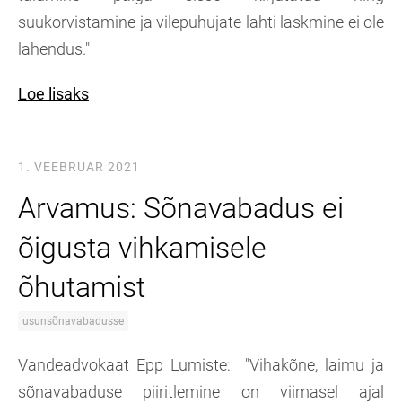
suukorvistamine ja vilepuhujate lahti laskmine ei ole
lahendus."
Loe lisaks
1. VEEBRUAR 2021
Arvamus: Sõnavabadus ei
õigusta vihkamisele
õhutamist
usunsõnavabadusse
Vandeadvokaat Epp Lumiste: "Vihakõne, laimu ja
sõnavabaduse pii
ritlemine on viimasel ajal